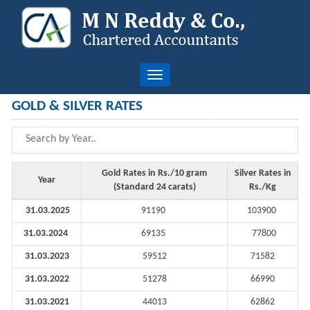
Toggle
navigation
GOLD & SILVER RATES
Gold Rates in Rs./10 gram
Silver Rates in
Year
(Standard 24 carats)
Rs./Kg
31.03.2025
91190
103900
31.03.2024
69135
77800
31.03.2023
59512
71582
31.03.2022
51278
66990
31.03.2021
44013
62862