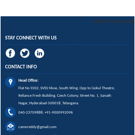
486663
Times Visited
STAY CONNECT WITH US
CONTACT INFO
Head Office:
Flat No S502, SVSS Nivas,
South Wing,
Opp to Gokul Theatre,
Reliance Fresh Building, Czech Colony, Street No. 1, Sanath
Nagar, Hyderabad-500018, Telangana.
040-23709888, +91-9000992096
camnreddy@gmail.com